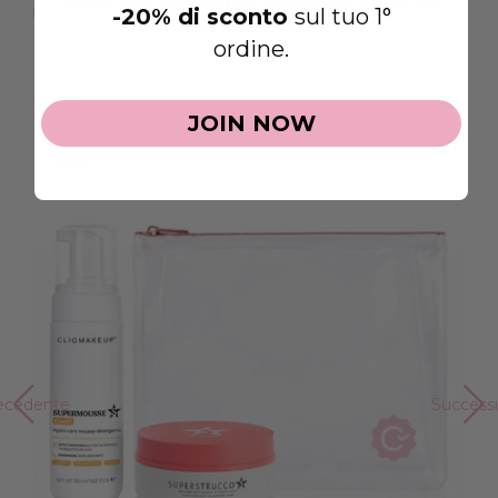
SKINCARE PRIMA DEL MAKEUP: CREA LA
-20% di sconto
sul tuo 1°
TUA BASE PERFETTA
ordine.
JOIN NOW
NEW
-25%
ecedente
Success