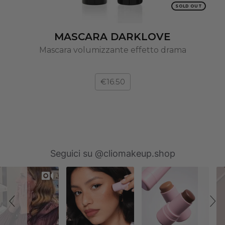
SOLD OUT
MASCARA DARKLOVE
Mascara volumizzante effetto drama
€16.50
Slideshow
Slide
Seguici su @cliomakeup.shop
controls