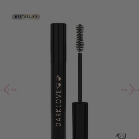
BESTSELLER
ecedente
Success