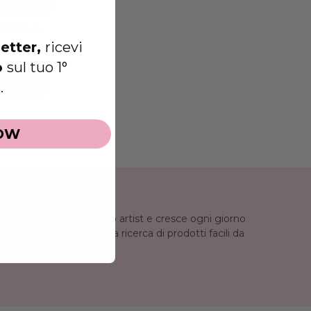
ETTER
ter in un
etter,
ricevi
o
sul tuo 1°
.
OW
za di Clio come make-up artist e cresce ogni giorno
 lovers e non solo, alla ricerca di prodotti facili da
ia bellezza.