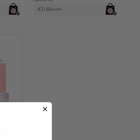
€31.85
€49.00