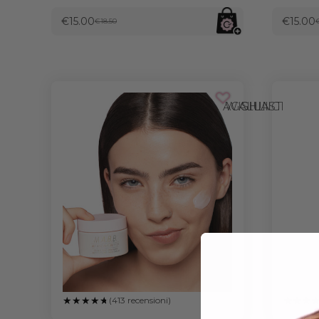
€15.00
€15.00
€18.50
AGGIUNGI ALLA WISHLIST
(413 recensioni)