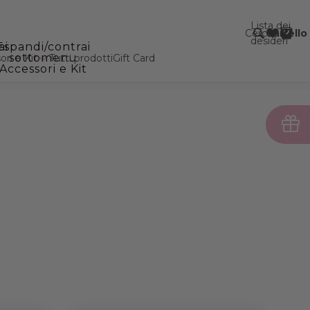
Lista dei
Cerca
Carrello
desideri
ai
Espandi/contrai
sottomenu
ri e Kit
Tutti prodotti
Gift Card
Accessori e Kit