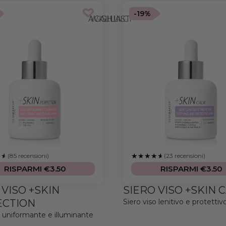
-19%
AGGIUNGI ALLA WISHLIST
(85 recensioni)
(23 recensioni)
RISPARMI €3.50
RISPARMI €3.50
 VISO +SKIN
SIERO VISO +SKIN 
ECTION
Siero viso lenitivo e protettiv
o uniformante e illuminante