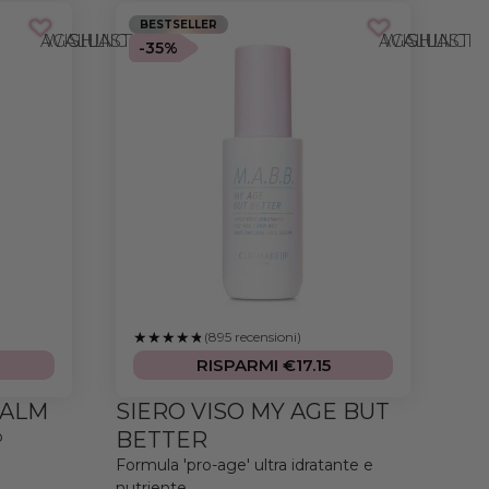
BESTSELLER
AGGIUNGI ALLA WISHLIST
AGGIUNGI ALLA WISHLIST
-35%
(895 recensioni)
RISPARMI €17.15
CALM
SIERO VISO MY AGE BUT
o
BETTER
Formula 'pro-age' ultra idratante e
nutriente