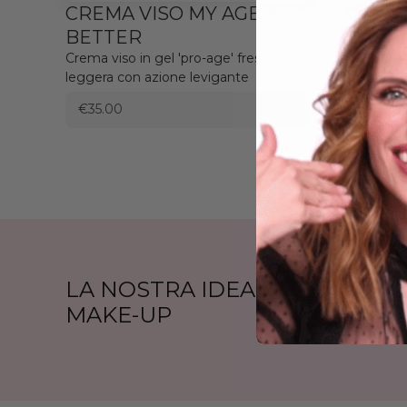
CREMA VISO MY AGE BUT
CREM
BETTER
OCCHI
Crema viso in gel 'pro-age' fresca e
BETT
leggera con azione levigante
Formula '
€35.00
€26.50
LA NOSTRA IDEA DI
MAKE-UP