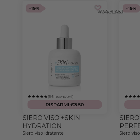
-19%
-19%
AGGIUNGI ALLA WISHLIST
(96 recensioni)
RISPARMI €3.50
SIERO VISO +SKIN
SIERO
HYDRATION
PERF
Siero viso idratante
Siero vis