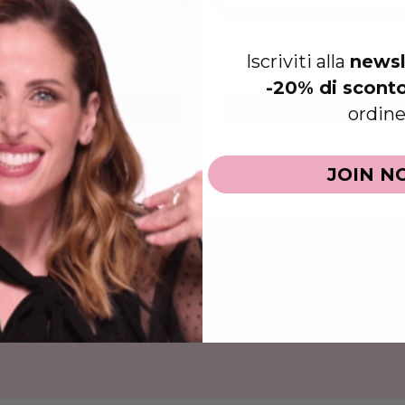
A CONTORNO
KIT MY AGE BUT B
 MY AGE BUT
Tutta la linea My Age But Bet
unico kit
ER
Iscriviti alla
newsl
pro-age' 3 in 1
-20% di scont
€90.00
ordine
€110.50
JOIN N
La linea di prodotti ClioMakeUp nasce dall’esperien
insieme alla sua community: milioni di persone, beauty
usare, performanti e pensati per valorizzare la propr