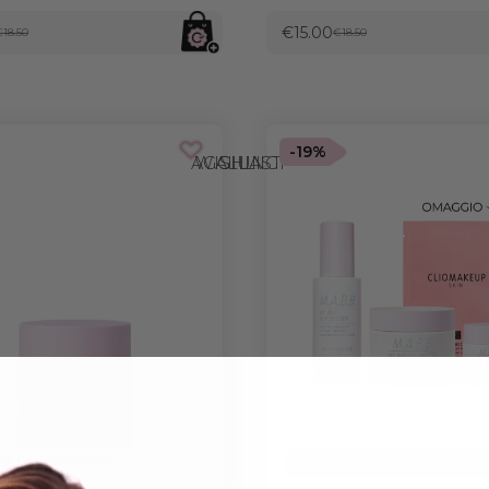
€15.00
€18.50
€18.50
-19%
AGGIUNGI ALLA WISHLIST
(184 recensioni)
RISPARMI €20.50