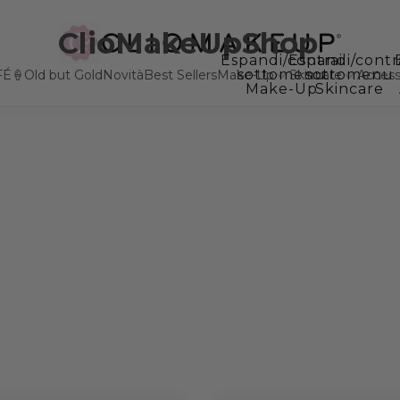
ClioMakeUpShop
Espandi/contrai
Espandi/contr
sottomenu
sottomenu
FÉ🍦
Old but Gold
Novità
Best Sellers
Make-Up
Skincare
Accesso
Make-Up
Skincare