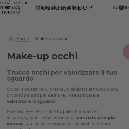
ndi/contrai
VAI AL CONTENUTO PRINCIPALE
menu
ClioMakeUpShop
Cerca
Carrell
incipale
Home
Make-Up Occhi
Make-up occhi
Trucco occhi per valorizzare il tuo
sguardo
Scopri la selezione ClioMakeUp dedicata al trucco occhi:
prodotti pensati per
definire,
intensificare e
valorizzare lo sguardo
.
Mascara, eyeliner, ombretti, palette e matite ti
accompagnano nella creazione di
look naturali o più
intensi,
con formule vegane performanti e texture