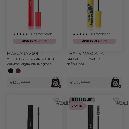
(5079 recensioni)
(280 recensioni)
RISPARMI €6.65
RISPARMI €6.65
MASCARA 360FLIP
THAT'S MASCARA!
Effetto PANORAMICO extra
Mascara incurvante ad alta
volume: ciglia più lunghe e
definizione
definite
€12.35
€12.35
€19.00
€19.00
BESTSELLER
AGGIUNGI ALLA WISHLIST
AGGIUNGI AL
-35%