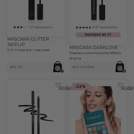
(17 recensioni)
(1137 recensioni)
RISPARMI €5.77
MASCARA GLITTER
360FLIP
MASCARA DARKLOVE
2 in 1 mascara + top coat
Mascara volumizzante effetto
drama
€19.00
€10.73
€16.50
-22%
AGGIUNGI ALLA WISHLIST
AGGIUNGI AL