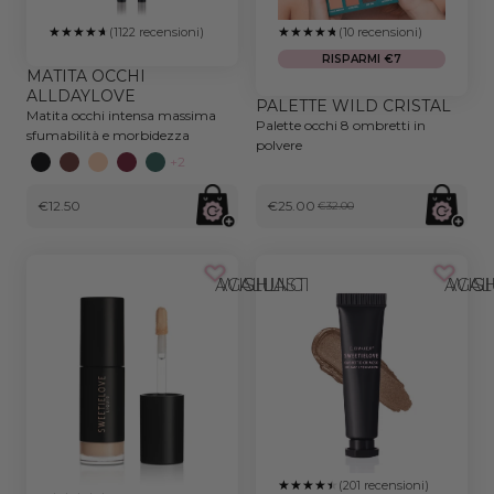
(1122 recensioni)
(10 recensioni)
RISPARMI €7
MATITA OCCHI
ALLDAYLOVE
PALETTE WILD CRISTAL
Matita occhi intensa massima
Palette occhi 8 ombretti in
sfumabilità e morbidezza
polvere
+2
€12.50
€25.00
€32.00
AGGIUNGI ALLA WISHLIST
AGGIUNGI AL
(201 recensioni)