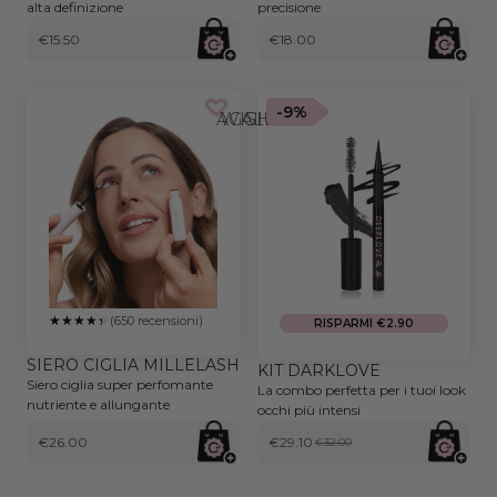
alta definizione
precisione
€15.50
€18.00
-9%
AGGIUNGI ALLA WISHLIST
(650 recensioni)
RISPARMI €2.90
SIERO CIGLIA MILLELASH
KIT DARKLOVE
Siero ciglia super perfomante
La combo perfetta per i tuoi look
nutriente e allungante
occhi più intensi
€26.00
€29.10
€32.00