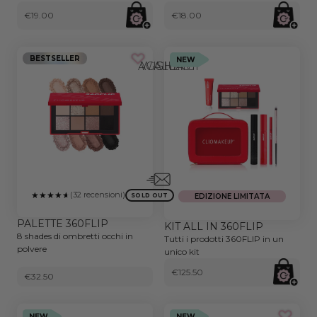
€19.00
€18.00
BESTSELLER
NEW
AGGIUNGI ALLA WISHLIST
(32 recensioni)
SOLD OUT
EDIZIONE LIMITATA
PALETTE 360FLIP
KIT ALL IN 360FLIP
8 shades di ombretti occhi in
Tutti i prodotti 360FLIP in un
polvere
unico kit
€125.50
€32.50
NEW
NEW