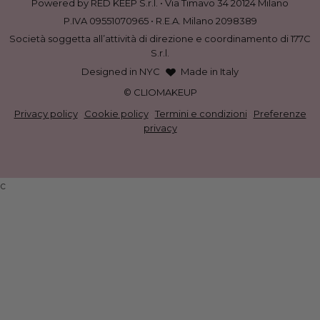
Powered by RED KEEP S.r.l. • Via Timavo 34 20124 Milano
P.IVA 09551070965 • R.E.A. Milano 2098389
Società soggetta all’attività di direzione e coordinamento di 177C
S.r.l.
Designed in NYC
Made in Italy
© CLIOMAKEUP
Privacy policy
·
Cookie policy
·
Termini e condizioni
·
Preferenze
privacy
c