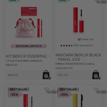
AGGIUNGI AL
(106 recensioni)
EDIZIONE LIMITATA
MASCARA 360FLIP BLACK
KIT 360FLIP ESSENTIAL
- TRAVEL SIZE
I must have della collection
Effetto PANORAMICO extra
360FLIP
volume 5 ml
€69.50
€12.00
BESTSELLER
BESTSELLER
AGGIUNGI ALLA WISHLIST
AGGIUNGI AL
-35%
-35%