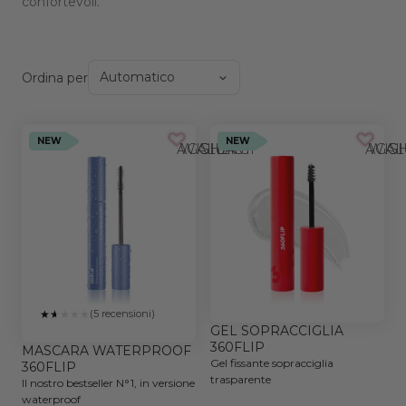
confortevoli.
Ordina per
NEW
NEW
AGGIUNGI ALLA WISHLIST
AGGIUNGI AL
(5 recensioni)
GEL SOPRACCIGLIA
360FLIP
MASCARA WATERPROOF
Gel fissante sopracciglia
360FLIP
trasparente
Il nostro bestseller N°1, in versione
waterproof