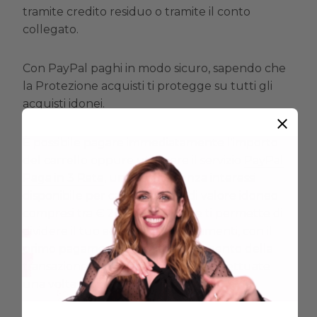
tramite credito residuo o tramite il conto
collegato.
Con PayPal paghi in modo sicuro, sapendo che
la Protezione acquisti ti protegge su tutti gli
acquisti idonei.
È possibile pagare immediatamente l'importo
del carrello oppure utilizzare il servizio
PayPal
Paga in 3 Rate
, un prestito senza interessi
disponibile per carrelli online di valore idoneo
compresi tra € 20 e € 3.000 che ti permette di
dividere il tuo acquisto in 3 pagamenti, con il
primo pagamento dovuto al momento della
transazione e le 2 rate successive effettuate
una volta al mese.