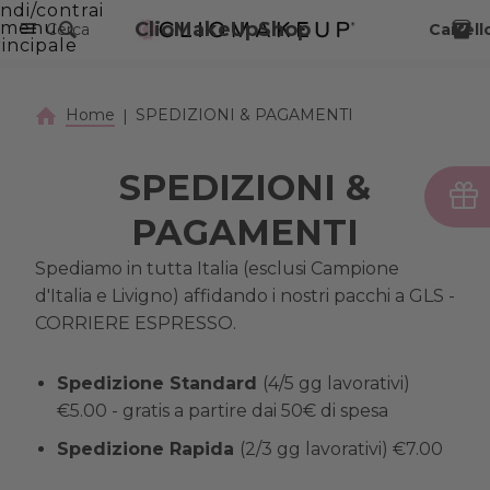
ndi/contrai
VAI AL CONTENUTO PRINCIPALE
menu
ClioMakeUpShop
Cerca
Carrell
incipale
Home
SPEDIZIONI & PAGAMENTI
SPEDIZIONI &
PAGAMENTI
Spediamo in tutta Italia (esclusi Campione
d'Italia e Livigno) affidando i nostri pacchi a GLS -
CORRIERE ESPRESSO.
Spedizione Standard
(4/5 gg lavorativi)
€5.00 - gratis a partire dai 50€ di spesa
Spedizione Rapida
(2/3 gg lavorativi) €7.00