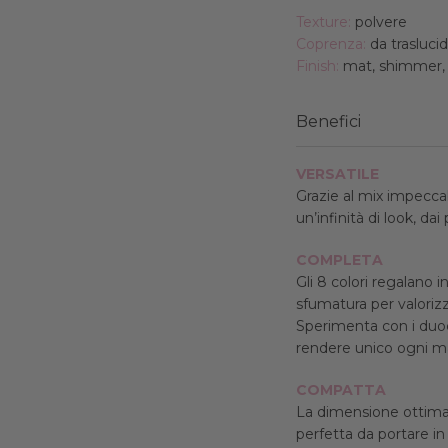
Texture:
polvere
Coprenza:
da traslucid
Finish:
mat, shimmer,
Benefici
VERSATILE
Grazie al mix impeccabi
un’infinità di look, dai 
COMPLETA
Gli 8 colori regalano inf
sfumatura per valorizz
Sperimenta con i duoc
rendere unico ogni m
COMPATTA
La dimensione ottimale
perfetta da portare in