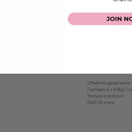
Velvet Quartz:
mal
Strong Sandstone:
JOIN N
Hidden Topaz:
colo
Deep Opal:
marron
Amethyst Sky:
duoc
Specifiche del pro
Formula vegana
Oftalmologicamente 
Formato 4 x 0.8g / 1 x
Texture in polvere
PAO 24 mesi