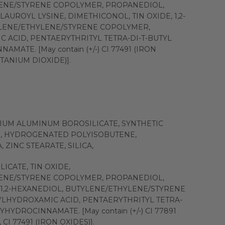
ENE/STYRENE COPOLYMER, PROPANEDIOL,
AUROYL LYSINE, DIMETHICONOL, TIN OXIDE, 1,2-
LENE/ETHYLENE/STYRENE COPOLYMER,
 ACID, PENTAERYTHRITYL TETRA-DI-T-BUTYL
ATE. [May contain (+/-) CI 77491 (IRON
TITANIUM DIOXIDE)].
CIUM ALUMINUM BOROSILICATE, SYNTHETIC
, HYDROGENATED POLYISOBUTENE,
 ZINC STEARATE, SILICA,
ICATE, TIN OXIDE,
ENE/STYRENE COPOLYMER, PROPANEDIOL,
 1,2-HEXANEDIOL, BUTYLENE/ETHYLENE/STYRENE
LHYDROXAMIC ACID, PENTAERYTHRITYL TETRA-
HYDROCINNAMATE. [May contain (+/-) CI 77891
 CI 77491 (IRON OXIDES)].