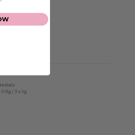
va medio opaco
beige opaco
OW
r biscotto opaco
e scuro freddo opaco
hrome lilla e azzurro
dotto
testato
 0.9g / 3 x 1g