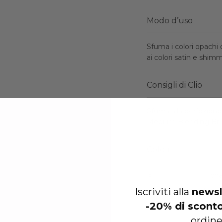
Modo d’uso
Sfuma i colori opachi 
ai colori satin e shim
Consigli di Clio
Sfuma alla perfezione
Medium Blending Brush
Colori
Diamond Halo:
cha
Iscriviti alla
newsl
Pearl Amber:
bronz
-20% di scont
Emerald Aura:
duoc
ordine