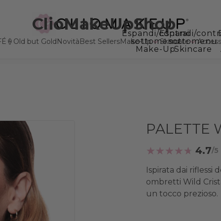
ClioMakeUpShop
Espandi/contrai
Espandi/contr
sottomenu
sottomenu
FÉ🍦
Old but Gold
Novità
Best Sellers
Make-Up
Skincare
Accesso
Make-Up
Skincare
PALETTE 
4.7
Ispirata dai riflessi 
ombretti Wild Crist
un tocco prezioso.