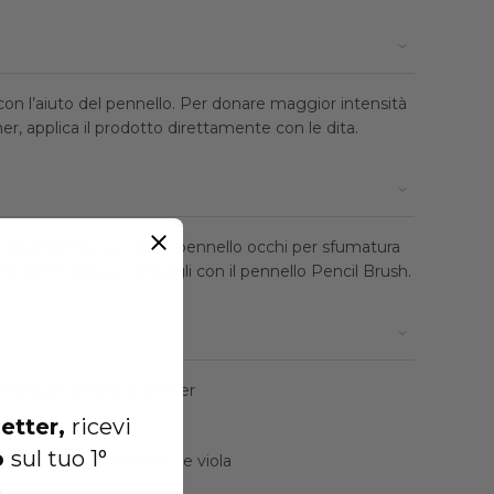
con l’aiuto del pennello. Per donare maggior intensità
mer, applica il prodotto direttamente con le dita.
 gli ombretti con il mio pennello occhi per sfumatura
 ed enfatizza i dettagli con il pennello Pencil Brush.
mpagne dorato shimmer
etter,
ricevi
o satinato
o
sul tuo 1°
hrome verde smeraldo e viola
.