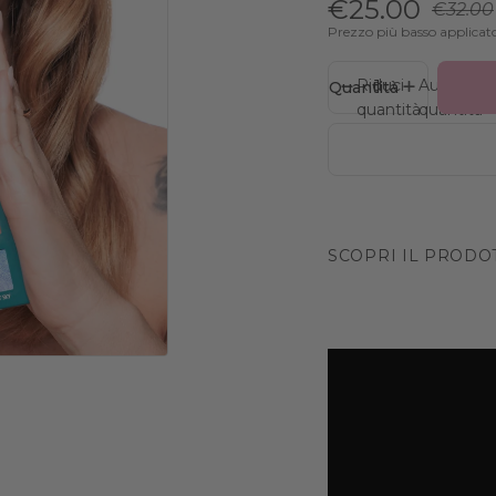
€25.00
€32.00
Prezzo più basso applicat
Riduci
Aumenta
Quantità
quantità
quantità
SCOPRI IL PRODO