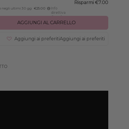
Risparmi €7.00
o negli ultimi 30 gg
€25.00
Info
direttiva
Omnibus
AGGIUNGI AL CARRELLO
Aggiungi ai preferiti
Aggiungi ai preferiti
TTO