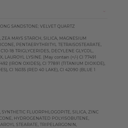
RONG SANDSTONE; VELVET QUARTZ
, ZEA MAYS STARCH, SILICA, MAGNESIUM
ICONE, PENTAERYTHRITYL TETRAISOSTEARATE,
10-18 TRIGLYCERIDES, DECYLENE GLYCOL,
LAUROYL LYSINE. [May contain (+/-) CI 77491
7492 (IRON OXIDES), CI 77891 (TITANIUM DIOXIDE),
S), CI 16035 (RED 40 LAKE), CI 42090 (BLUE 1
, SYNTHETIC FLUORPHLOGOPITE, SILICA, ZINC
ICONE, HYDROGENATED POLYISOBUTENE,
AROYL STEARATE, TRIPELARGONIN,