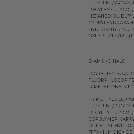
ETHYLENE/PROPYL
DECYLENE GLYCOL, L
HEXANEDIOL, BUTY
CAPRYLHYDROXAMIC
HYDROXYHYDROCINNAM
OXIDES), CI 77891 (
DIAMOND HALO
INGREDIENTS: CAL
FLUORPHLOGOPITE
DIMETHICONE, MICA,
TRIMETHYLSILOXYSIL
ETHYLENE/PROPYL
DECYLENE GLYCOL,
COPOLYMER, CAPRY
DI-T-BUTYL HYDROXY
(TITANIUM DIOXIDE),