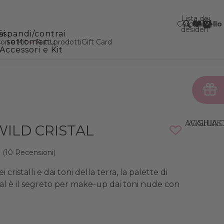
Lista dei
Cerca
Carrello
desideri
ai
Espandi/contrai
sottomenu
ri e Kit
Tutti prodotti
Gift Card
Accessori e Kit
AGGIUNGI ALLA WISHLI
WILD CRISTAL
(10 Recensioni)
dei cristalli e dai toni della terra, la palette di
al è il segreto per make-up dai toni nude con