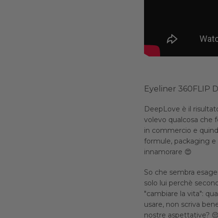
Eyeliner 360FLIP 
DeepLove è il risultat
volevo qualcosa che fo
in commercio e quindi
formule, packaging e di
innamorare 😍
So che sembra esager
solo lui perchè secon
"cambiare la vita": quan
usare, non scriva bene,
nostre aspettative? 