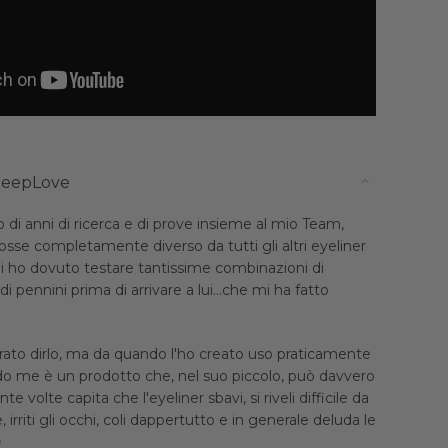
DeepLove
o di anni di ricerca e di prove insieme al mio Team,
sse completamente diverso da tutti gli altri eyeliner
 ho dovuto testare tantissime combinazioni di
 pennini prima di arrivare a lui...che mi ha fatto
ato dirlo, ma da quando l'ho creato uso praticamente
do me è un prodotto che, nel suo piccolo, può davvero
te volte capita che l'eyeliner sbavi, si riveli difficile da
 irriti gli occhi, coli dappertutto e in generale deluda le
