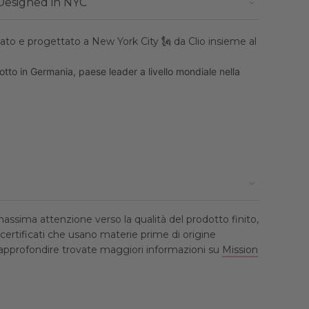
Designed in NYC
to e progettato a New York City 🗽 da Clio insieme al
to in Germania, paese leader a livello mondiale nella
ssima attenzione verso la qualità del prodotto finito,
i certificati che usano materie prime di origine
e approfondire trovate maggiori informazioni su
Mission