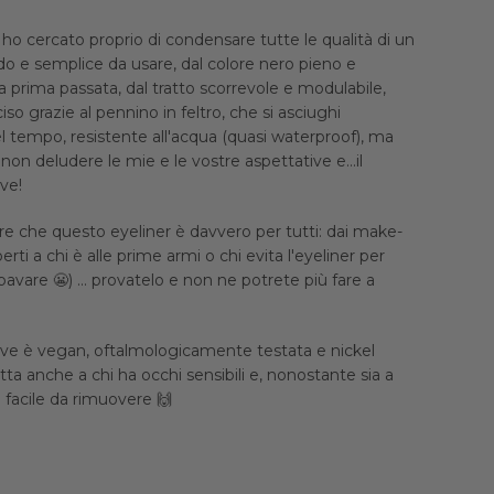
o cercato proprio di condensare tutte le qualità di un
do e semplice da usare, dal colore nero pieno e
a prima passata, dal tratto scorrevole e modulabile,
so grazie al pennino in feltro, che si asciughi
l tempo, resistente all'acqua (quasi waterproof), ma
non deludere le mie e le vostre aspettative e...il
ove!
re che questo eyeliner è davvero per tutti: dai make-
ti a chi è alle prime armi o chi evita l'eyeliner per
bavare 😬) ... provatelo e non ne potrete più fare a
ve è vegan, oftalmologicamente testata e nickel
ta anche a chi ha occhi sensibili e, nonostante sia a
 facile da rimuovere 🙌