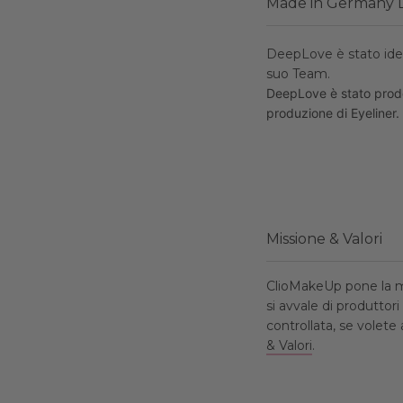
Made in Germany 
DeepLove è stato idea
suo Team.
DeepLove è stato prodot
produzione di Eyeliner.
Missione & Valori
ClioMakeUp pone la ma
si avvale di produttor
controllata, se volet
& Valori
.