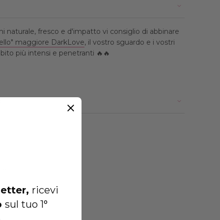
i naturale, fresco e d'impatto vi consiglio di abbinare
atello" maggiore DarkLove
, il vostro sguardo e i vostri
ito più intensi e penetranti 🔥🔥
dotto
testato
testato
M
etter,
ricevi
o
sul tuo 1°
.