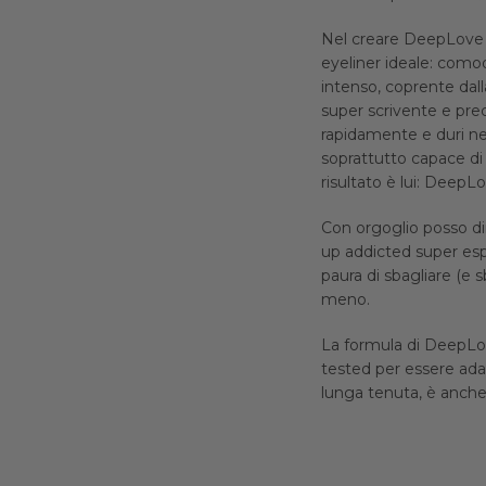
Nel creare DeepLove h
eyeliner ideale: como
intenso, coprente dall
super scrivente e preci
rapidamente e duri ne
soprattutto capace di 
risultato è lui: DeepL
Con orgoglio posso di
up addicted super esper
paura di sbagliare (e s
meno.
La formula di DeepLo
tested per essere adat
lunga tenuta, è anche