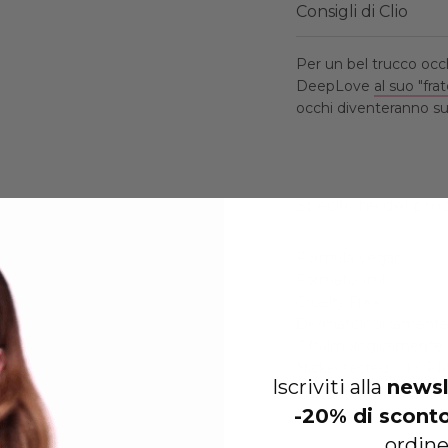
Consigli di Clio
Per un bel trucco occh
DeepLove
al suo "fr
occhi diventeranno sub
Specifiche del pro
Formula Vegan
Formato 1ml
Cruelty Free
Dermatologicamente 
Oftalmologicamente 
Nickel tested < 1 PP
Iscriviti alla
newsl
-20% di scont
ordine