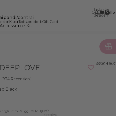
Lista dei
Cerca
Carrello
desideri
ai
Espandi/contrai
sottomenu
ri e Kit
Tutti prodotti
Gift Card
Accessori e Kit
AGGIUNGI ALLA WISHLI
 DEEPLOVE
(834 Recensioni)
ep Black
o negli ultimi 30 gg
€11.63
Info
direttiva