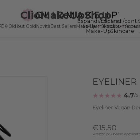
ClioMakeUpShop
Espandi/contrai
Espandi/contr
sottomenu
sottomenu
FÉ🍦
Old but Gold
Novità
Best Sellers
Make-Up
Skincare
Accesso
Make-Up
Skincare
EYELINER
4.7
Eyeliner Vegan De
€15.50
Prezzo più basso applicat