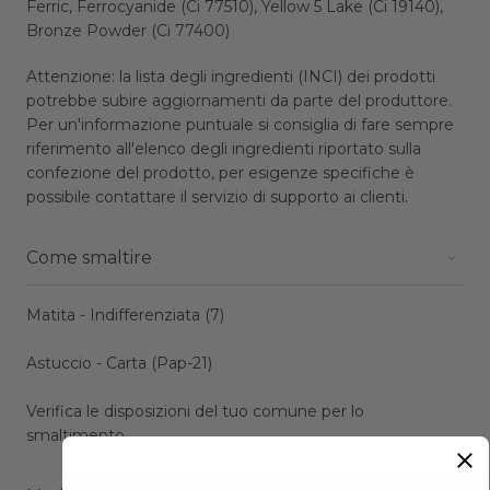
Ferric, Ferrocyanide (Ci 77510), Yellow 5 Lake (Ci 19140),
Bronze Powder (Ci 77400)
Attenzione: la lista degli ingredienti (INCI) dei prodotti
potrebbe subire aggiornamenti da parte del produttore.
Per un'informazione puntuale si consiglia di fare sempre
riferimento all'elenco degli ingredienti riportato sulla
confezione del prodotto, per esigenze specifiche è
possibile contattare il servizio di supporto ai clienti.
Come smaltire
Matita - Indifferenziata (7)
Astuccio - Carta (Pap-21)
Verifica le disposizioni del tuo comune per lo
smaltimento.