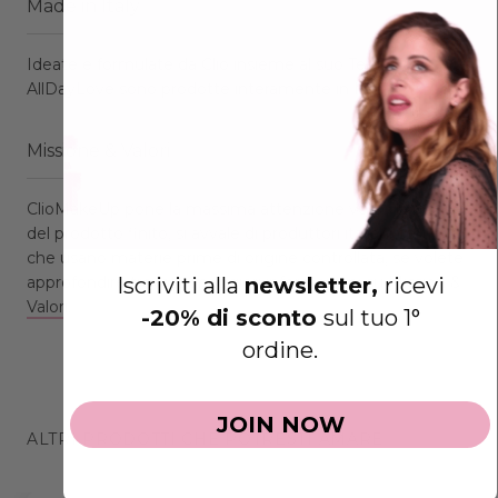
Made in Italy
Ideate e formulate da Clio insieme al suo Team, le matite
AllDayLove sono prodotte interamente in Italia.
Missione & Valori
ClioMakeUp pone la massima attenzione verso la qualità
del prodotto finito, si avvale di produttori italiani certificati
che usano materie prime di origine controllata, se volete
Iscriviti alla
newsletter,
ricevi
approfondire trovate maggiori informazioni
su Mission &
Valori.
-20% di sconto
sul tuo 1°
ordine.
JOIN NOW
ALTRI PRODOTTI CHE POTRESTI AMARE