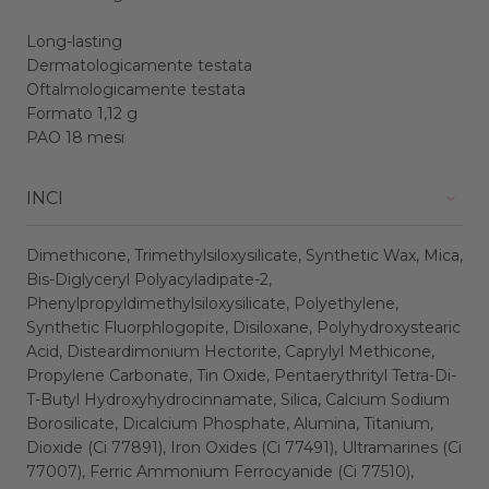
Long-lasting
Dermatologicamente testata
Oftalmologicamente testata
Formato 1,12 g
PAO 18 mesi
INCI
Dimethicone, Trimethylsiloxysilicate, Synthetic Wax, Mica,
Bis-Diglyceryl Polyacyladipate-2,
Phenylpropyldimethylsiloxysilicate, Polyethylene,
Synthetic Fluorphlogopite, Disiloxane, Polyhydroxystearic
Acid, Disteardimonium Hectorite, Caprylyl Methicone,
Propylene Carbonate, Tin Oxide, Pentaerythrityl Tetra-Di-
T-Butyl Hydroxyhydrocinnamate, Silica, Calcium Sodium
Borosilicate, Dicalcium Phosphate, Alumina, Titanium,
Dioxide (Ci 77891), Iron Oxides (Ci 77491), Ultramarines (Ci
77007), Ferric Ammonium Ferrocyanide (Ci 77510),