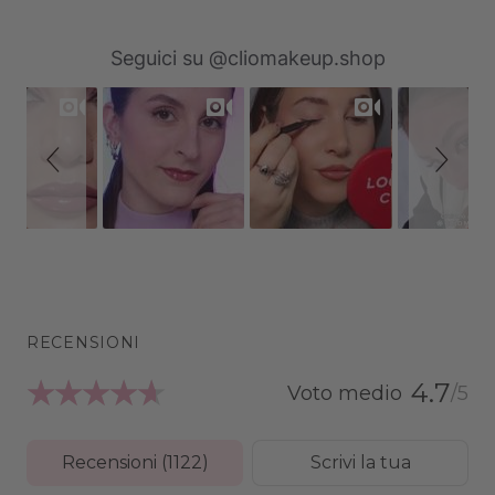
Slideshow
Slide
Seguici su @cliomakeup.shop
controls
RECENSIONI
4.7
Recensioni (
1122
)
Scrivi la tua