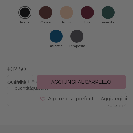
Black
Choco
Burro
Uva
Foresta
Atlantic
Tempesta
€12.50
Riduci
Aumenta
AGGIUNGI AL CARRELLO
Quantità
quantità
quantità
Aggiungi ai preferiti
Aggiungi ai
preferiti