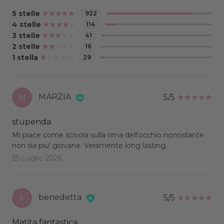
5 stelle
922
4 stelle
114
3 stelle
41
2 stelle
16
1 stella
29
MARZIA
M
5/5
stupenda
Mi piace come scivola sulla rima dell'occhio nonostante
non sia piu' giovane. Veramente long lasting.
25 Luglio 2026
benedetta
b
5/5
Matita fantastica