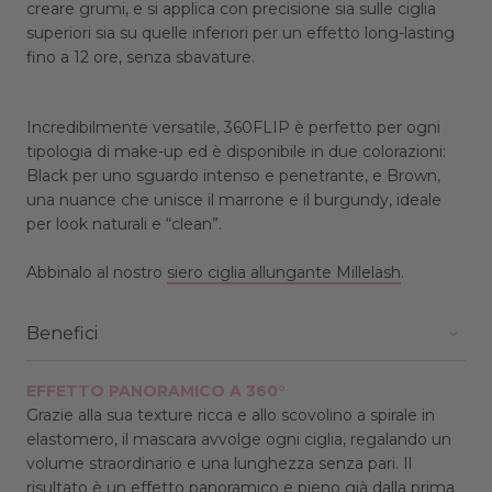
creare grumi, e si applica con precisione sia sulle ciglia
superiori sia su quelle inferiori per un effetto long-lasting
fino a 12 ore, senza sbavature.
Incredibilmente versatile, 360FLIP è perfetto per ogni
tipologia di make-up ed è disponibile in due colorazioni:
Black per uno sguardo intenso e penetrante, e Brown,
una nuance che unisce il marrone e il burgundy, ideale
per look naturali e “clean”.
Abbinalo
al nostro
siero ciglia allungante Millelash
.
Benefici
EFFETTO PANORAMICO A 360°
Grazie alla sua texture ricca e allo scovolino a spirale in
elastomero, il mascara avvolge ogni ciglia, regalando un
volume straordinario e una lunghezza senza pari. Il
risultato è un effetto panoramico e pieno già dalla prima