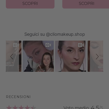
SCOPRI
SCOPRI
Slideshow
Slide
Seguici su @cliomakeup.shop
controls
RECENSIONI
4.5