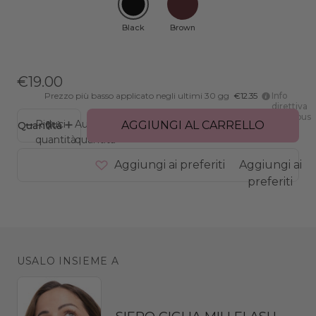
Black
Brown
€19.00
Prezzo più basso applicato negli ultimi 30 gg
€12.35
Info
direttiva
Omnibus
Riduci
Aumenta
AGGIUNGI AL CARRELLO
Quantità
quantità
quantità
Aggiungi ai preferiti
Aggiungi ai
preferiti
USALO INSIEME A