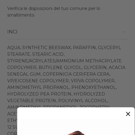
Verifica le disposizioni del tuo comune per lo
smaltimento.
INCI
AQUA, SYNTHETIC BEESWAX, PARAFFIN, GLYCERYL
STEARATE, STEARIC ACID,
STYRENE/ACRYLATES/AMMONIUM METHACRYLATE
COPOLYMER, BUTYLENE GLYCOL, GLYCERIN, ACACIA
SENEGAL GUM, COPERNICIA CERIFERA CERA,
VP/EICOSENE COPOLYMER, VP/VA COPOLYMER,
AMINOMETHYL PROPANOL, PHENOXYETHANOL,
HYDROLYZED PEA PROTEIN, HYDROLYZED
VEGETABLE PROTEIN, POLYVINYL ALCOHOL,
AMINOMETHYL PROPANEDIOL, TOCOPHERYL
ACETATE, SODIUM STEARATE, SILICA,
ETHYLHEXYLGLYCERIN, KAOLIN, SODIUM LAURETH-
12 SULFATE, CAPRYLYL GLYCOL, SODIUM BENZOATE,
CORYLUS AVELLANA LEAF EXTRACT, C11-15 PARETH-7,