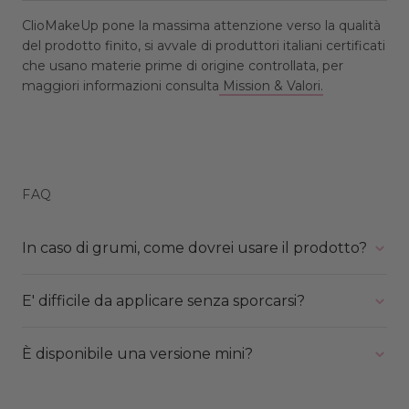
ClioMakeUp pone la massima attenzione verso la qualità
del prodotto finito, si avvale di produttori italiani certificati
che usano materie prime di origine controllata, per
maggiori informazioni consulta
Mission & Valori.
FAQ
In caso di grumi, come dovrei usare il prodotto?
Inizia con il rimuovere il prodotto in eccesso dallo
E' difficile da applicare senza sporcarsi?
scovolino. Per un effetto il più possibile definito e senza
grumi effettua meno passate e utilizza la punta
Il nostro mascara 360FLIP può essere utilizzare da
dell'applicatore verticalmente per separare e definire le
È disponibile una versione mini?
chiunque, anche persone senza esperienza nel make-up,
ciglia.
tramite un'applicazione attenta.
Certo!