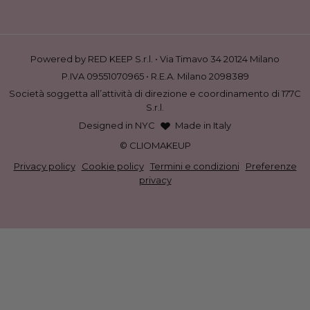
Powered by RED KEEP S.r.l. • Via Timavo 34 20124 Milano
P.IVA 09551070965 • R.E.A. Milano 2098389
Società soggetta all’attività di direzione e coordinamento di 177C
S.r.l.
Designed in NYC
Made in Italy
© CLIOMAKEUP
Privacy policy
·
Cookie policy
·
Termini e condizioni
·
Preferenze
privacy