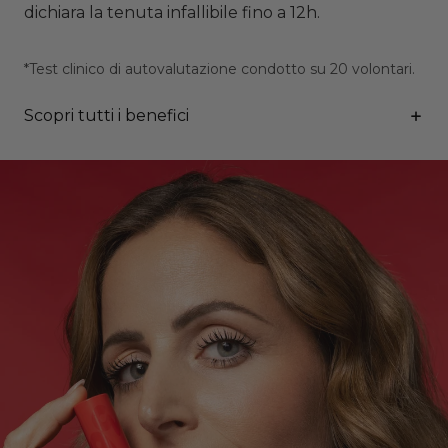
dichiara la tenuta infallibile fino a 12h.
*Test clinico di autovalutazione condotto su 20 volontari.
Scopri tutti i benefici
EFFETTO PANORAMICO A 360°
Grazie alla sua texture ricca e allo scovolino a spirale in
elastomero, il mascara avvolge ogni ciglia, regalando un
volume straordinario e una lunghezza senza pari. Il
risultato è un effetto panoramico e pieno già dalla prima
passata, ma stratificabile.
LONG-LASTING 12H
Long-lasting fino a 12 ore: la texture aderisce
perfettamente alle ciglia per una tenuta impeccabile
senza sbavature
VERSATILE
Grazie alla sua formula innovativa, agisce a 360° sulle
ciglia, donando volume, lunghezza e un colore pieno già