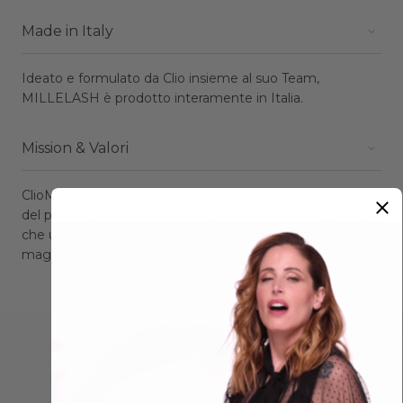
Made in Italy
Ideato e formulato da Clio insieme al suo Team,
MILLELASH è prodotto interamente in Italia.
Mission & Valori
ClioMakeUp pone la massima attenzione verso la qualità
del prodotto finito, si avvale di produttori italiani certificati
che usano materie prime di origine controllata, per
maggiori informazioni consulta
Mission & Valori.