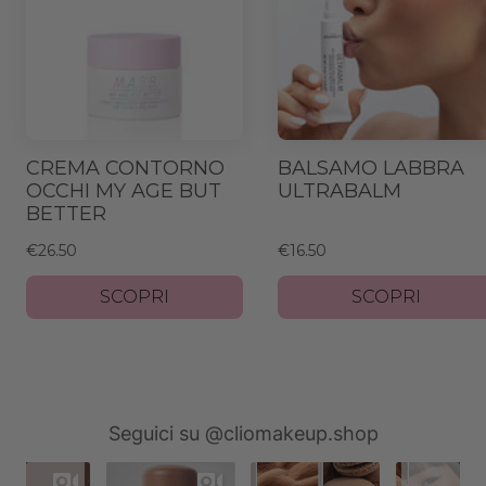
CREMA CONTORNO
BALSAMO LABBRA
OCCHI MY AGE BUT
ULTRABALM
BETTER
€26.50
€16.50
SCOPRI
SCOPRI
Slideshow
Slide
Seguici su @cliomakeup.shop
controls