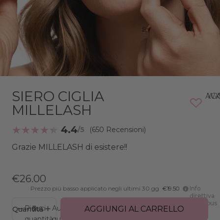
SIERO CIGLIA
AGGIUNG
MILLELASH
4.4
(650 Recensioni)
Grazie MILLELASH di esistere!!
€26.00
Prezzo più basso applicato negli ultimi 30 gg
€19.50
Info
direttiva
Omnibus
Riduci
Aumenta
AGGIUNGI AL CARRELLO
Quantità
quantità
quantità