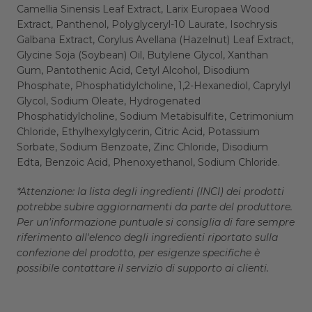
Camellia Sinensis Leaf Extract, Larix Europaea Wood
Extract, Panthenol, Polyglyceryl-10 Laurate, Isochrysis
Galbana Extract, Corylus Avellana (Hazelnut) Leaf Extract,
Glycine Soja (Soybean) Oil, Butylene Glycol, Xanthan
Gum, Pantothenic Acid, Cetyl Alcohol, Disodium
Phosphate, Phosphatidylcholine, 1,2-Hexanediol, Caprylyl
Glycol, Sodium Oleate, Hydrogenated
Phosphatidylcholine, Sodium Metabisulfite, Cetrimonium
Chloride, Ethylhexylglycerin, Citric Acid, Potassium
Sorbate, Sodium Benzoate, Zinc Chloride, Disodium
Edta, Benzoic Acid, Phenoxyethanol, Sodium Chloride.
*Attenzione: la lista degli ingredienti (INCI) dei prodotti
potrebbe subire aggiornamenti da parte del produttore.
Per un'informazione puntuale si consiglia di fare sempre
riferimento all'elenco degli ingredienti riportato sulla
confezione del prodotto, per esigenze specifiche è
possibile contattare il servizio di supporto ai clienti.