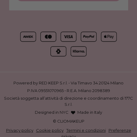
Powered by RED KEEP S.r.l. • Via Timavo 34 20124 Milano
P.IVA 09551070965 • R.E.A. Milano 2098389
Società soggetta all’attività di direzione e coordinamento di 177C
S.r.l.
Designed in NYC
Made in Italy
© CLIOMAKEUP
Privacy policy
·
Cookie policy
·
Termini e condizioni
·
Preferenze
privacy