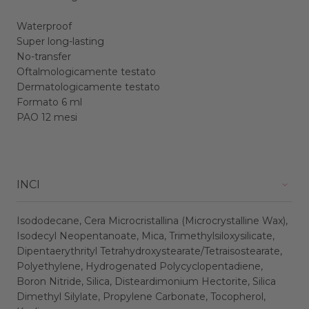
Waterproof
Super long-lasting
No-transfer
Oftalmologicamente testato
Dermatologicamente testato
Formato 6 ml
PAO 12 mesi
INCI
Isododecane, Cera Microcristallina (Microcrystalline Wax),
Isodecyl Neopentanoate, Mica, Trimethylsiloxysilicate,
Dipentaerythrityl Tetrahydroxystearate/Tetraisostearate,
Polyethylene, Hydrogenated Polycyclopentadiene,
Boron Nitride, Silica, Disteardimonium Hectorite, Silica
Dimethyl Silylate, Propylene Carbonate, Tocopherol,