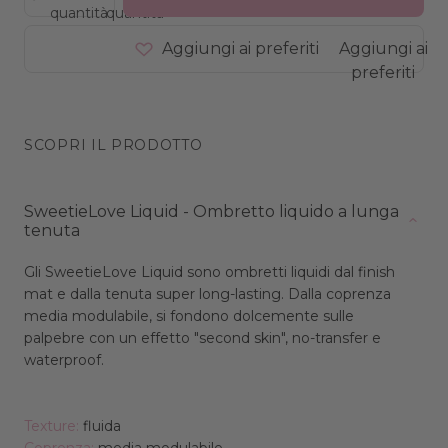
quantità
quantità
Aggiungi ai preferiti
Aggiungi ai
preferiti
SCOPRI IL PRODOTTO
SweetieLove Liquid - Ombretto liquido a lunga
tenuta
Gli SweetieLove Liquid sono ombretti liquidi dal finish
mat e dalla tenuta super long-lasting. Dalla coprenza
media modulabile, si fondono dolcemente sulle
palpebre con un effetto "second skin", no-transfer e
waterproof.
Texture:
fluida
Coprenza:
media modulabile