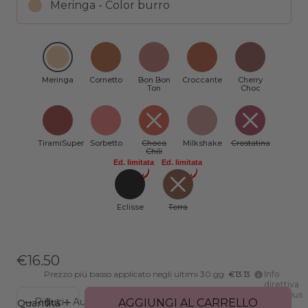
Meringa - Color burro
Meringa
Cornetto
Bon Bon
Croccante
Cherry
Ton
Choc
TiramiSuper
Sorbetto
Choco
Milkshake
Crostatina
Chili
Ed. limitata
Ed. limitata
Eclisse
Terra
€16.50
Prezzo più basso applicato negli ultimi 30 gg
€13.13
Info
direttiva
Omnibus
Riduci
Aumenta
AGGIUNGI AL CARRELLO
Quantità