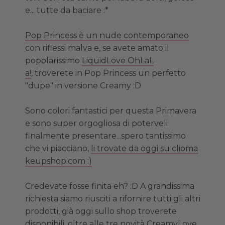
e... tutte da baciare :*
Pop Princess
è un nude contemporaneo
con riflessi malva e, se avete amato il
popolarissimo
LiquidLove OhLaL
a!
, troverete in Pop Princess un perfetto
"dupe" in versione Creamy :D
Sono colori fantastici per questa Primavera
e sono super orgogliosa di poterveli
finalmente presentare...spero tantissimo
che vi piacciano,
li trovate da oggi su clioma
keupshop.com :)
Credevate fosse finita eh? :D A grandissima
richiesta siamo riusciti a rifornire tutti gli altri
prodotti, già oggi sullo shop troverete
disponibili, oltre alle tre novità CreamyLove,