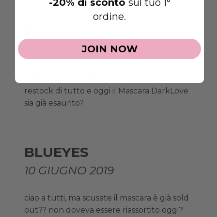
-20% di sconto
sul tuo 1°
ordine.
Francesca
JOIN NOW
10 GIUGNO 2019
Ciao a tutti! E’ possibile che ieri ci sia stato il
restock di tutto e oggi il Mascara DarkLove
sia già esaurito?
BLUEYES
10 GIUGNO 2019
ciao a tutti, ma scusate il mascara è già sold
out?? non doveva essere riassortito oggi?