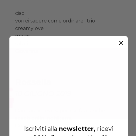
ciao
vorrei sapere come ordinare i trio
creamylove
grazie
saluti
Giovanna
Rossella
10 GIUGNO 2019
Ciao cara volevo sapere se fate anche
spedizioni in Inghilterra.
Grazie xxx
Iscriviti alla
newsletter,
ricevi