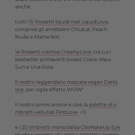
anche:
tutti i
15 Rossetti liquidi mat LiquidLove
,
compresi gli amatissimi OhLaLa!, Peach
Nude e Mama Not.
14 Rossetti cremosi CreamyLove
, tra cui i
bestseller primaverili Sweet Grace, Maui
Sun e Una Gioia.
Il nostro leggendario mascara vegan DarkL
ove
, per ciglia effetto WOW!
Il nostro primo amore e cioè la
palette di o
mbretti vellutati FirstLove
<3
e
i 20 ombretti monocialda ClioMakeUp Eye
shadow
insieme alla mitica
palettina compo