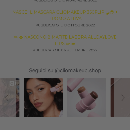
PUBBLICATO IL 10 NOVEMBRE 2022
NASCE IL MASCARA CLIOMAKEUP 360FLIP 🛹😍 +
PROMO ATTIVA
PUBBLICATO IL 18 OTTOBRE 2022
✏️ 👄 NASCONO 8 MATITE LABBRA ALLDAYLOVE
LIPS ✏️ 👄
PUBBLICATO IL 06 SETTEMBRE 2022
Slideshow
Slide
Seguici su @cliomakeup.shop
controls