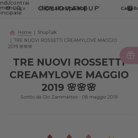
ndi/contrai
VAI AL CONTENUTO PRINCIPALE
menu
ClioMakeUpShop
Cerca
Carrell
incipale
Home
ShopTalk
TRE NUOVI ROSSETTI CREAMYLOVE MAGGIO
2019 🌸🌸🌸
TRE NUOVI ROSSETTI
CREAMYLOVE MAGGIO
2019 🌸🌸🌸
Scritto da Clio Zammatteo - 08 maggio 2019