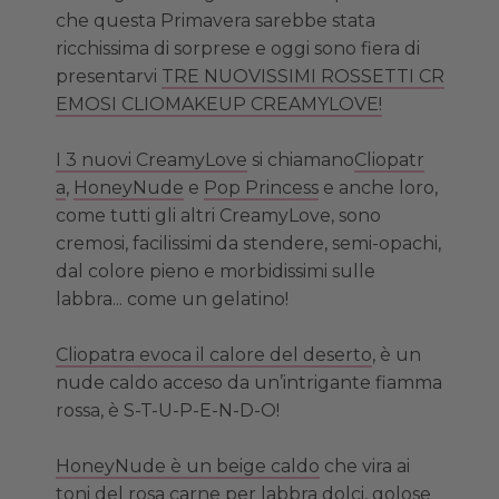
che questa Primavera sarebbe stata
ricchissima di sorprese e oggi sono fiera di
presentarvi
TRE NUOVISSIMI ROSSETTI CR
EMOSI CLIOMAKEUP CREAMYLOVE!
I 3 nuovi CreamyLove
si chiamano
Cliopatr
a
,
HoneyNude
e
Pop Princess
e anche loro,
come tutti gli altri CreamyLove, sono
cremosi, facilissimi da stendere, semi-opachi,
dal colore pieno e morbidissimi sulle
labbra... come un gelatino!
Cliopatra
evoca il calore del deserto
, è un
nude caldo acceso da un’intrigante fiamma
rossa, è S-T-U-P-E-N-D-O!
HoneyNude
è un beige caldo
che vira ai
toni del rosa carne per labbra dolci, golose