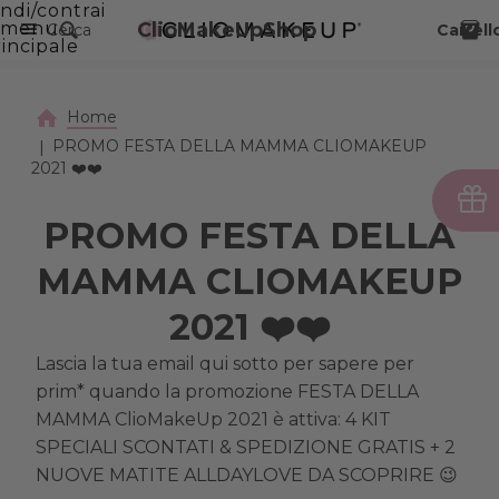
ndi/contrai
VAI AL CONTENUTO PRINCIPALE
menu
ClioMakeUpShop
Cerca
Carrell
incipale
Home
PROMO FESTA DELLA MAMMA CLIOMAKEUP
2021 ❤️❤️
PROMO FESTA DELLA
MAMMA CLIOMAKEUP
2021 ❤️❤️
Lascia la tua email qui sotto per sapere per
prim* quando la promozione FESTA DELLA
MAMMA ClioMakeUp 2021 è attiva: 4 KIT
SPECIALI SCONTATI & SPEDIZIONE GRATIS + 2
NUOVE MATITE ALLDAYLOVE DA SCOPRIRE 😉