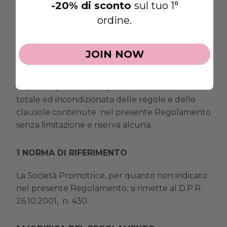
-20% di sconto
sul tuo 1°
– Milano ed è consultabile sul sito web
ordine.
raggiungibile all’indirizzo
https://cliomakeupshop.com
.
JOIN NOW
ACCETTAZIONE DEL REGOLAMENTO
La partecipazione comporta l’accettazione
totale ed incondizionata delle regole e delle
clausole contenute nel presente Regolamento
senza limitazione e riserva alcuna.
NORMA DI RIFERIMENTO
La Società Promotrice, per quanto non indicato
nel presente Regolamento, si rimette al D.P.R.
26.10.2001, n. 430.