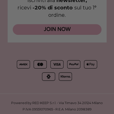
Iscriviti alla
newsletter,
ricevi
-20% di sconto
sul tuo 1°
ordine.
JOIN NOW
Powered by RED KEEP S.r.l. • Via Timavo 34 20124 Milano
P.IVA 09551070965 • R.E.A. Milano 2098389