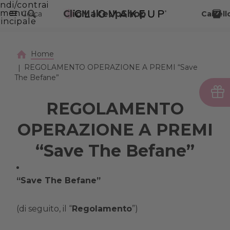
ndi/contrai
VAI AL CONTENUTO PRINCIPALE
menu
ClioMakeUpShop
Cerca
Carrell
incipale
Home
REGOLAMENTO OPERAZIONE A PREMI “Save
The Befane”
REGOLAMENTO
OPERAZIONE A PREMI
“Save The Befane”
“Save The Befane”
(di seguito, il “
Regolamento
”)