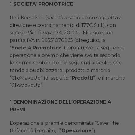
SOCIETA’ PROMOTRICE
Red Keep S.r.l. (società a socio unico soggetta a
direzione e coordinamento di 177C S.r.l.), con
sede in Via Timavo 34, 20124 – Milano e con
partita IVA n. 09551070965 (di seguito, la
“
Società Promotrice
”), promuove la seguente
operazione a premio che viene svolta secondo
le norme contenute nei seguenti articoli e che
tende a pubblicizzare i prodotti a marchio
“ClioMakeUp” (di seguito “
Prodotti
”) e il marchio
“ClioMakeUp”.
DENOMINAZIONE DELL’OPERAZIONE A
PREMI
L’operazione a premi è denominata “Save The
Befane
”
(di seguito, l’“
Operazione
”)
.