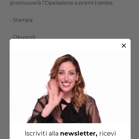
promuoverà l’Operazione a premi tramite:
- Stampa;
- Opuscoli;
- Il sito web
https://blog.cliomakeup.com/
;
- Invio di newsletter;
- Il sito web https://cliomakeupshop.com/;
- Social media, quali a titolo esemplificativo
Instagram, Facebook, YouTube, Tik Tok.
Il Regolamento è depositato presso la Società
Iscriviti alla
newsletter,
ricevi
Red Keep S.r.l., con sede in Via Timavo 34, 20124