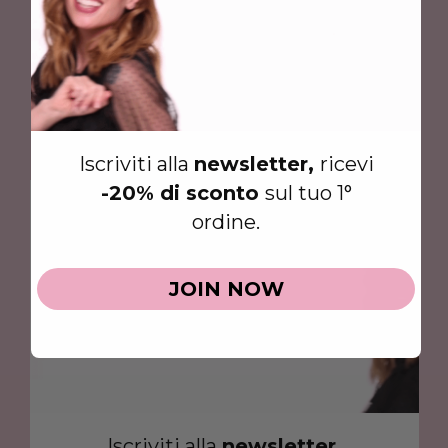
Ami i prodotti di Clio?
Dillo ai tuoi amici sui SOCIAL!
Iscriviti alla
newsletter,
ricevi
-20% di sconto
sul tuo 1°
ordine.
JOIN NOW
Iscriviti alla
newsletter,