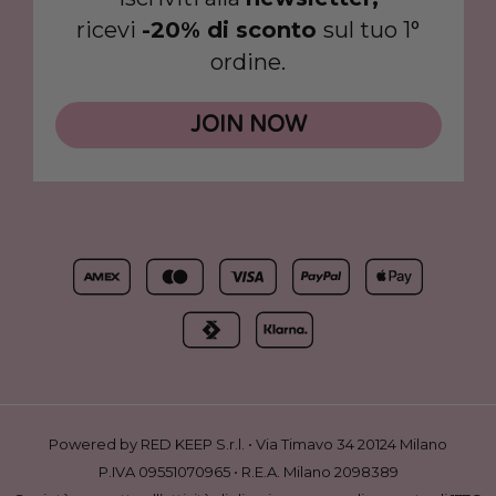
ricevi
-20% di sconto
sul tuo 1°
ordine.
JOIN NOW
Powered by RED KEEP S.r.l. • Via Timavo 34 20124 Milano
P.IVA 09551070965 • R.E.A. Milano 2098389