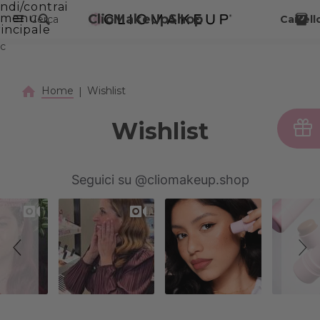
ndi/contrai
VAI AL CONTENUTO PRINCIPALE
menu
ClioMakeUpShop
Cerca
Carrell
incipale
c
Home
Wishlist
Wishlist
Slideshow
Slide
Seguici su @cliomakeup.shop
controls