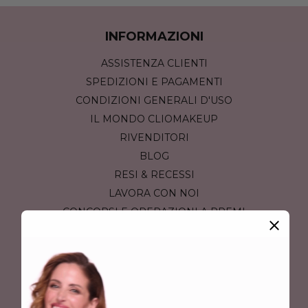
INFORMAZIONI
ASSISTENZA CLIENTI
SPEDIZIONI E PAGAMENTI
CONDIZIONI GENERALI D'USO
IL MONDO CLIOMAKEUP
RIVENDITORI
BLOG
RESI & RECESSI
LAVORA CON NOI
CONCORSI E OPERAZIONI A PREMI
INFORMATIVA SULL'ACCESSIBILITÀ
I ❤️ CLIOMAKEUP