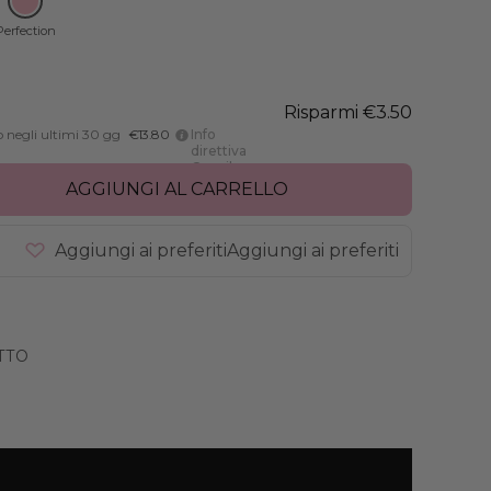
Perfection
Risparmi €3.50
o negli ultimi 30 gg
€13.80
Info
direttiva
Omnibus
AGGIUNGI AL CARRELLO
Aggiungi ai preferiti
Aggiungi ai preferiti
TTO