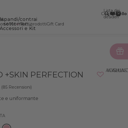
Lista dei
Cerca
Carrello
desideri
ai
Espandi/contrai
sottomenu
ri e Kit
Tutti prodotti
Gift Card
Accessori e Kit
AGGIUNGI ALLA WISHLI
O +SKIN PERFECTION
(85 Recensioni)
nte e uniformante
NTA