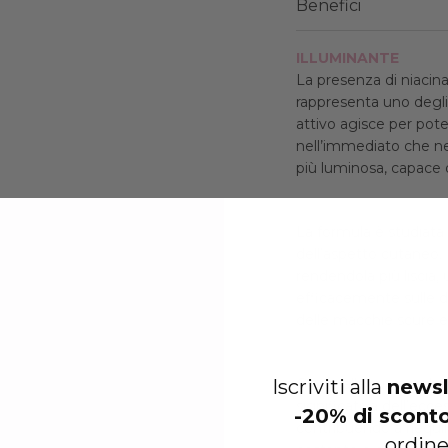
Benefici
ILLUMINANTE
La presenza di niacina
rappresenta uno degli
attivo agisce per pote
nell’immediato che nel
più luminosa, capace d
UNIFORMANTE
La formula è studiata
dell’aspetto cutaneo. D
rendendola più liscia, 
efficacemente sulle d
delle macchie scure e 
SEBOREGOLATORE
Iscriviti alla
newsl
Grazie alla sua combin
significativa dell’ecce
-20% di scont
contribuendo a riequilib
ordine