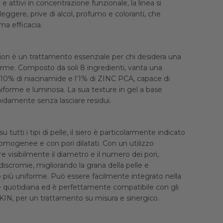
 e attivi in concentrazione funzionale, la linea si
leggere, prive di alcol, profumo e coloranti, che
ma efficacia.
tion è un trattamento essenziale per chi desidera una
orme. Composto da soli 8 ingredienti, vanta una
l 10% di niacinamide e l’1% di ZINC PCA, capace di
niforme e luminosa. La sua texture in gel a base
pidamente senza lasciare residui.
 tutti i tipi di pelle, il siero è particolarmente indicato
isomogenee e con pori dilatati. Con un utilizzo
re visibilmente il diametro e il numero dei pori,
 discromie, migliorando la grana della pelle e
più uniforme. Può essere facilmente integrato nella
e quotidiana ed è perfettamente compatibile con gli
 +SKIN, per un trattamento su misura e sinergico.