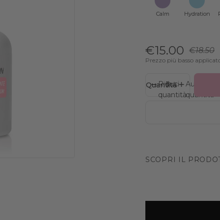
Calm
Hydration
€15.00
€18.50
Prezzo più basso applicat
Riduci
Aumenta
Quantità
quantità
quantità
SCOPRI IL PRODO