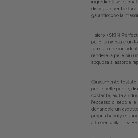
ingredienti selezionati
distingue per texture 
garantiscono la massi
Il siero +SKIN Perfec
pelle luminosa e unif
formula che include i
rendere la pelle più u
acquosa si assorbe ra
Clinicamente testato su
per le pelli spente, d
costante, aiuta a ridur
l’eccesso di sebo e le
donandole un aspetto 
propria beauty routin
altri sieri della linea