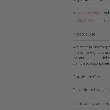
Niacinamide
- dal
ZINC PCA
- dalle p
Modo d’uso
Premere la pipetta per 
Prelevare 6 gocce di 
evitando la zona del 
completo assorbimen
Consigli di Clio
Puoi mixare i sieri de
Risultati sui consu