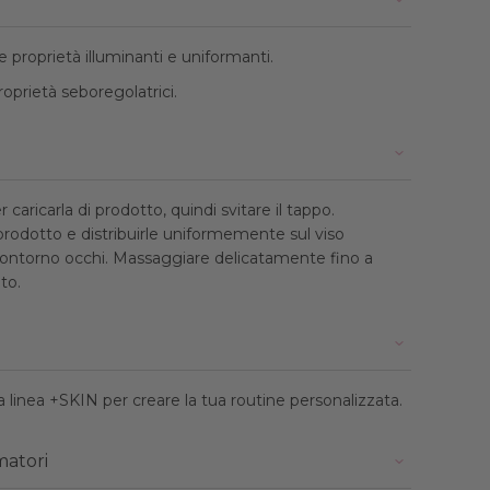
le proprietà illuminanti e uniformanti.
roprietà seboregolatrici.
caricarla di prodotto, quindi svitare il tappo.
prodotto e distribuirle uniformemente sul viso
contorno occhi. Massaggiare delicatamente fino a
to.
lla linea +SKIN per creare la tua routine personalizzata.
matori