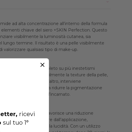
mide ad alta concentrazione all’interno della formula
 elementi chiave del siero +SKIN Perfection. Questo
nziare visibilmente la luminosità cutanea, sia
 lungo termine. Il risultato è una pelle visibilmente
i valorizzare qualsiasi tipo di make-up.
 per agire in modo completo su più inestetismi
a un lato, migliora visibilmente la texture della pelle,
uniforme e regolare; dall’altro, interviene
iscromie, contribuendo a ridurre la pigmentazione
a uniformare il tono dell’incarnato.
etter,
ricevi
azione mirata di attivi, favorisce una riduzione
sso di sebo già dopo 8 ore dall’applicazione,
o
sul tuo 1°
rare la pelle e a ridurre la lucidità. Con un utilizzo
.