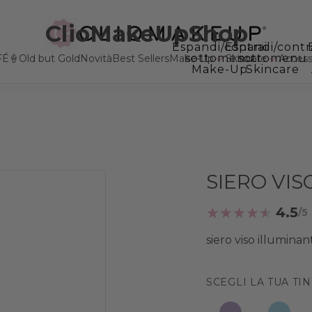
ClioMakeUpShop
Espandi/contrai
Espandi/contr
sottomenu
sottomenu
FÉ🍦
Old but Gold
Novità
Best Sellers
Make-Up
Skincare
Accesso
Make-Up
Skincare
SIERO VIS
4.5
siero viso illumina
SCEGLI LA TUA TI